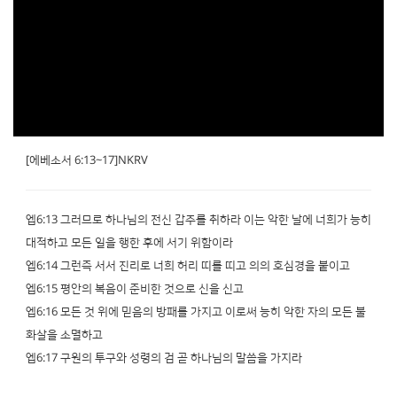
[에베소서 6:13~17]NKRV
엡6:13 그러므로 하나님의 전신 갑주를 취하라 이는 악한 날에 너희가 능히
대적하고 모든 일을 행한 후에 서기 위함이라
엡6:14 그런즉 서서 진리로 너희 허리 띠를 띠고 의의 호심경을 붙이고
엡6:15 평안의 복음이 준비한 것으로 신을 신고
엡6:16 모든 것 위에 믿음의 방패를 가지고 이로써 능히 악한 자의 모든 불
화살을 소멸하고
엡6:17 구원의 투구와 성령의 검 곧 하나님의 말씀을 가지라