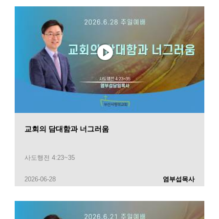
교회의 담대함과 너그러움
사도행전 4:23~35
2026-06-28
염부섭목사