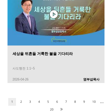
세상을 뒤흔들 거룩한 불을 기다리라
사도행전 1:1~5
2026-04-26
염부섭목사
...
1
2
3
4
5
6
7
8
9
10
20