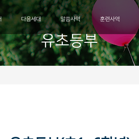
개
다음세대
말씀사역
훈련사역
유초등부