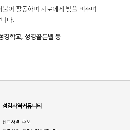
더불어 활동하며 서로에게 빛을 비추며
니다.
 성경학교, 성경골든벨 등
섬김사역
커뮤니티
선교사역
주보