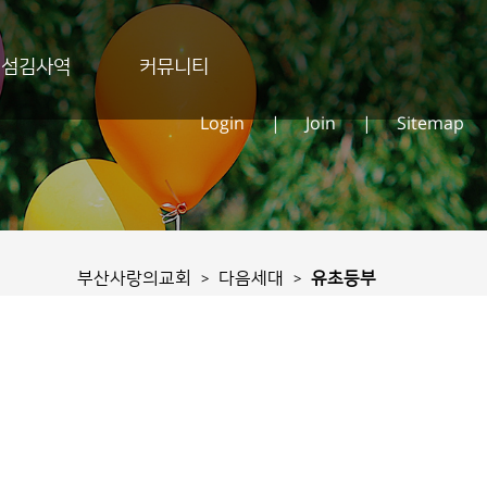
섬김사역
커뮤니티
Login
|
Join
|
Sitemap
부산사랑의교회
다음세대
유초등부
>
>