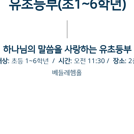
유초등부(초1~6학년)
하나님의 말씀을 사랑하는 유초등부
대상
: 초등 1~6학년
/
시간
: 오전 11:30
/
장소
: 
베들레헴홀