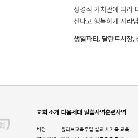
성경적 가치관에 따라 
신나고 행복하게 자라납
생일파티, 달란트시장,
교회 소개
다음세대
말씀사역
훈련사역
비전
올리브교육
주일 설교
새가족 교육