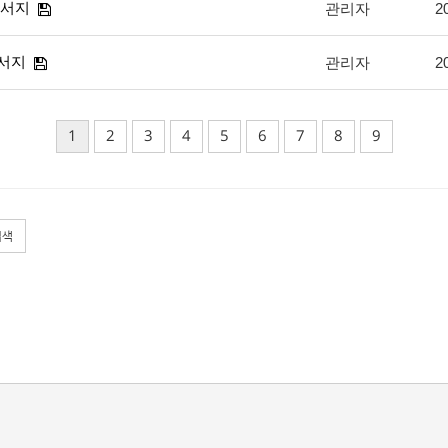
순서지
관리자
2
순서지
관리자
2
1
2
3
4
5
6
7
8
9
검색