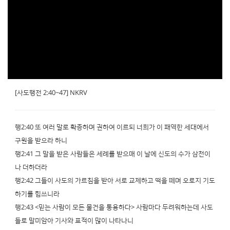
[사도행전 2:40~47] NKRV
행2:40 또 여러 말로 확증하며 권하여 이르되 너희가 이 패역한 세대에서
구원을 받으라 하니
행2:41 그 말을 받은 사람들은 세례를 받으매 이 날에 신도의 수가 삼천이
나 더하더라
행2:42 그들이 사도의 가르침을 받아 서로 교제하고 떡을 떼며 오로지 기도
하기를 힘쓰니라
행2:43 <믿는 사람이 모든 물건을 통용하다> 사람마다 두려워하는데 사도
들로 말미암아 기사와 표적이 많이 나타나니