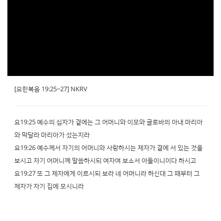
[요한복음 19:25~27] NKRV
요19:25 예수의 십자가 곁에는 그 어머니와 이모와 글로바의 아내 마리아
와 막달라 마리아가 섰는지라
요19:26 예수께서 자기의 어머니와 사랑하시는 제자가 곁에 서 있는 것을
보시고 자기 어머니께 말씀하시되 여자여 보소서 아들이니이다 하시고
요19:27 또 그 제자에게 이르시되 보라 네 어머니라 하신대 그 때부터 그
제자가 자기 집에 모시니라