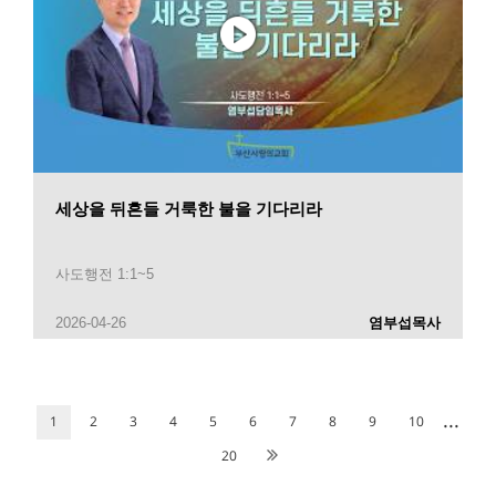
세상을 뒤흔들 거룩한 불을 기다리라
사도행전 1:1~5
2026-04-26
염부섭목사
...
1
2
3
4
5
6
7
8
9
10
20