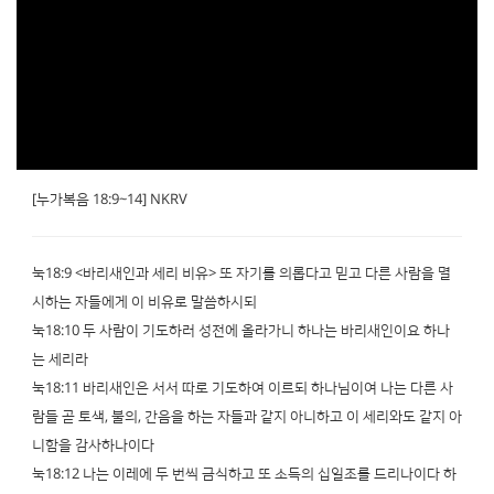
[누가복음 18:9~14] NKRV
눅18:9 <바리새인과 세리 비유> 또 자기를 의롭다고 믿고 다른 사람을 멸
시하는 자들에게 이 비유로 말씀하시되
눅18:10 두 사람이 기도하러 성전에 올라가니 하나는 바리새인이요 하나
는 세리라
눅18:11 바리새인은 서서 따로 기도하여 이르되 하나님이여 나는 다른 사
람들 곧 토색, 불의, 간음을 하는 자들과 같지 아니하고 이 세리와도 같지 아
니함을 감사하나이다
눅18:12 나는 이레에 두 번씩 금식하고 또 소득의 십일조를 드리나이다 하