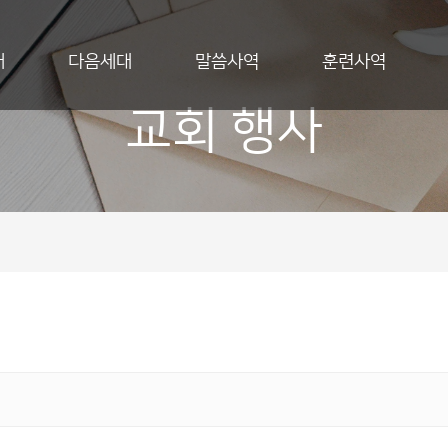
개
다음세대
말씀사역
훈련사역
교회 행사