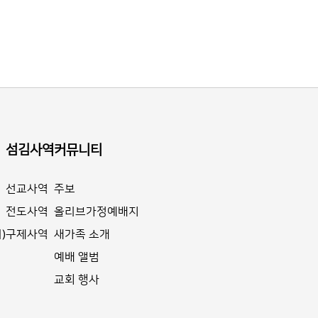
섬김사역
커뮤니티
선교사역
주보
전도사역
올리브가정예배지
)
구제사역
새가족 소개
예배 앨범
교회 행사