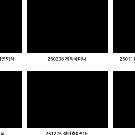
Views
권사은퇴식
260208 제직세미나
2601
Views
료식
251225 성탄축하발표