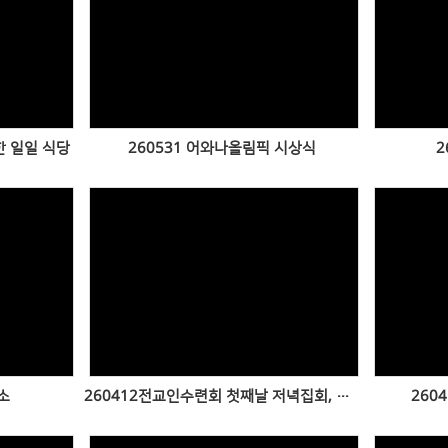
Views
한 일일 식당
260531 어와나올림픽 시상식
2
Views
소
260412전교인수련회 첫째날 저녁집회, 둘째날
260