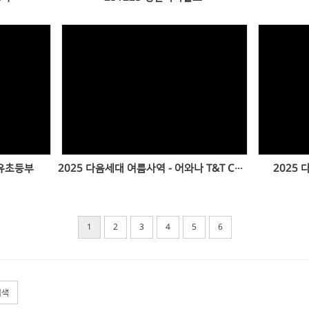
Views
 유초등부
2025 다음세대 여름사역 - 어와나 T&T Camp
2025
1
2
3
4
5
6
검색