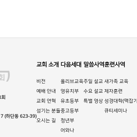
교회 소개
다음세대
말씀사역
훈련사역
비전
올리브교육
주일 설교
새가족 교육
예배 안내
영유치부
수요 설교
제자훈련
교회
교회 연혁
유초등부
특별 영상
성경대학(맥잡기
섬기는 분들
중고등부
큐티세미나
(하단동 623-39)
오시는 길
청년부
어와나