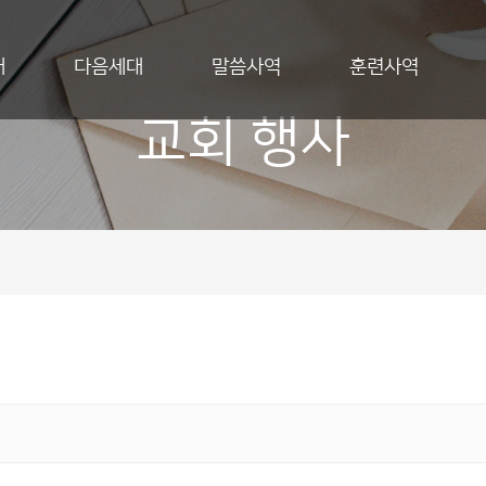
개
다음세대
말씀사역
훈련사역
교회 행사