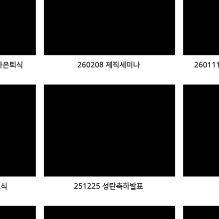
Views
권사은퇴식
260208 제직세미나
2601
Views
료식
251225 성탄축하발표