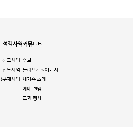
섬김사역
커뮤니티
선교사역
주보
전도사역
올리브가정예배지
)
구제사역
새가족 소개
예배 앨범
교회 행사