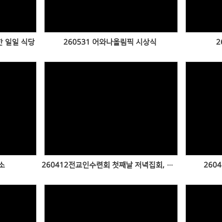
한 일일 식당
260531 어와나올림픽 시상식
2
Views
소
260412전교인수련회 첫째날 저녁집회, 둘째날
260