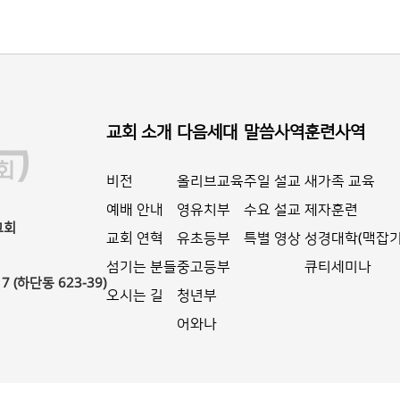
교회 소개
다음세대
말씀사역
훈련사역
비전
올리브교육
주일 설교
새가족 교육
예배 안내
영유치부
수요 설교
제자훈련
교회
교회 연혁
유초등부
특별 영상
성경대학(맥잡기
섬기는 분들
중고등부
큐티세미나
(하단동 623-39)
오시는 길
청년부
어와나