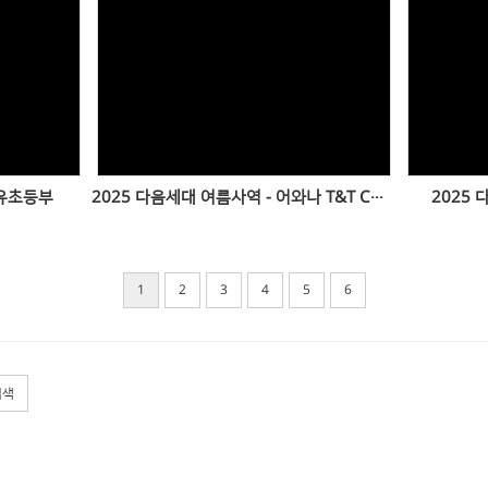
Views
 유초등부
2025 다음세대 여름사역 - 어와나 T&T Camp
2025
1
2
3
4
5
6
검색